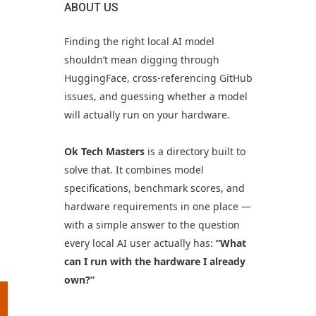
ABOUT US
Finding the right local AI model
shouldn’t mean digging through
HuggingFace, cross-referencing GitHub
issues, and guessing whether a model
will actually run on your hardware.
Ok Tech Masters
is a directory built to
solve that. It combines model
specifications, benchmark scores, and
hardware requirements in one place —
with a simple answer to the question
every local AI user actually has:
“What
can I run with the hardware I already
own?”