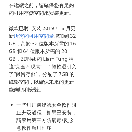
在繼續之前，請確保您有足夠
的可用存儲空間來安裝更新。
微軟已將
安裝 2019 年 5 月更
新
所需的可用空間量
增加到 32
GB，高於 32 位版本所需的 16
GB 和 64 位版本所需的 20
GB，ZDNet 的 Liam Tung 稱
這“完全不現實”。 ”
微軟還引入
了“保留存儲”，分配了 7GB 的
磁盤空間，以確保未來的更新
能夠順利安裝。
一些用戶還建議安全軟件阻
止升級過程，如果已安裝，
請禁用第三方防病毒/反惡
意軟件應用程序。