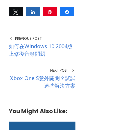
d
r
e
Tweet
Share
Pin
Share
s
0
s
SHARES
*
PREVIOUS POST
如何在Windows 10 2004版
上修復音頻問題
NEXT POST
Xbox One S意外關閉？試試
這些解決方案
You Might Also Like: