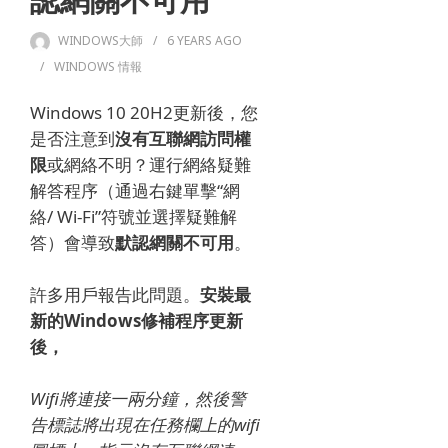
認網關不可用
WINDOWS大師
6 YEARS
AGO
WINDOWS 情報
Windows 10 20H2更新後，
您
是否注意到
沒有互聯網訪問權
限
或網絡不明？
運行網絡疑難
解答程序（通過右鍵單擊“網
絡/ Wi-Fi”符號並選擇疑難解
答）會導致
默認網關不可用
。
許多用戶報告此問題。
安裝最
新的Windows修補程序更新
後，
Wifi將連接一兩分鐘，然後警
告標誌將出現在任務欄上的wifi