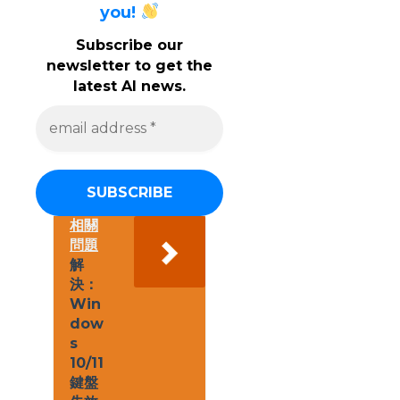
you!
Subscribe our
newsletter to get the
latest AI news.
e
m
a
i
l
a
d
d
相關
r
問題
e
解
s
決：
s
Win
*
dow
s
10/11
鍵盤