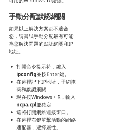
可用的Windows 10錯誤​​。
手動分配默認網關
如果以上解決方案都不適合
您，請嘗試手動分配最有可能
為您解決問題的默認網關和IP
地址。
打開命令提示符，鍵入
ipconfig
並按Enter鍵。
在這裡記下IP地址，子網掩
碼和默認網關
現在按Windows + R，輸入
ncpa.cpl
並確定
這將打開網絡連接窗口。
在這裡右鍵單擊活動的網絡
適配器，選擇屬性。