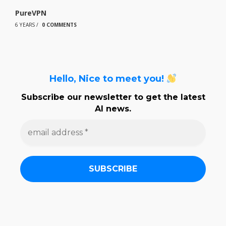
PureVPN
6 YEARS
/
0 COMMENTS
Hello, Nice to meet you!
Subscribe our newsletter to get the latest
AI news.
e
m
a
i
l
a
d
d
r
e
s
s