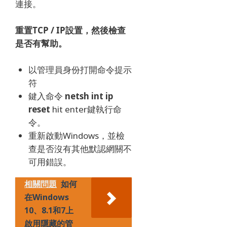
連接。
重置TCP / IP設置，然後檢查
是否有幫助。
以管理員身份打開命令提示
符
鍵入命令
netsh int ip
reset
hit enter鍵執行命
令。
重新啟動Windows，並檢
查是否沒有其他默認網關不
可用錯誤。
相關問題
如何
在Windows
10、8.1和7上
啟用隱藏的管