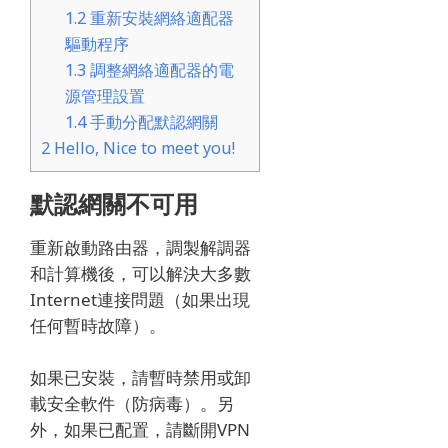
1.2
重新安裝網絡適配器
驅動程序
1.3
調整網絡適配器的電
源管理設置
1.4
手動分配默認網關
2
Hello, Nice to meet you!
默認網關不可用
重新啟動路由器，調製解調器
和計算機後，可以解決大多數
Internet連接問題（如果出現
任何暫時故障）。
如果已安裝，請暫時禁用或卸
載安全軟件（防病毒）。
另
外，如果已配置，請斷開VPN