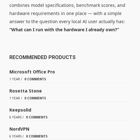
combines model specifications, benchmark scores, and
hardware requirements in one place — with a simple
answer to the question every local AI user actually has:
“What can I run with the hardware I already own?”
RECOMMENDED PRODUCTS
Microsoft Office Pro
1 YEAR
/
0 COMMENTS
Rosetta Stone
1 YEAR
/
0 COMMENTS
Keepsolid
6 YEARS
/
0 COMMENTS
NordVPN
6 YEARS
/
0 COMMENTS