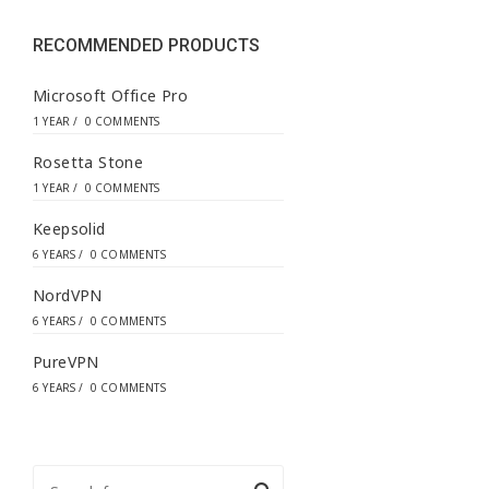
e
s
s
RECOMMENDED PRODUCTS
*
Microsoft Office Pro
1 YEAR
/
0 COMMENTS
Rosetta Stone
1 YEAR
/
0 COMMENTS
Keepsolid
6 YEARS
/
0 COMMENTS
NordVPN
6 YEARS
/
0 COMMENTS
PureVPN
6 YEARS
/
0 COMMENTS