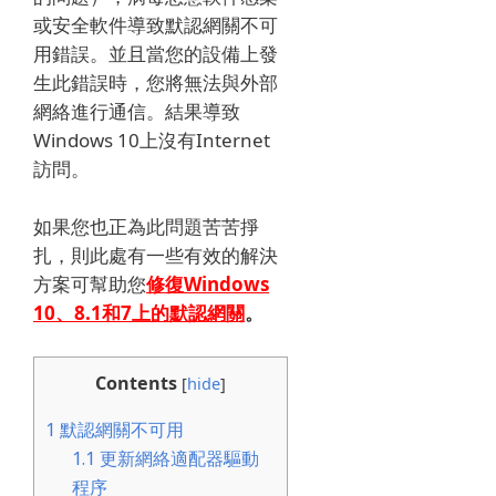
或安全軟件導致默認網關不可
用錯誤。
並且當您的設備上發
生此錯誤時，您將無法與外部
網絡進行通信。
結果導致
Windows 10上沒有Internet
訪問。
如果您也正為此問題苦苦掙
扎，則此處有一些有效的解決
方案可幫助您
修復
Windows
10、8.1和7上的默認網關
。
Contents
[
hide
]
1
默認網關不可用
1.1
更新網絡適配器驅動
程序