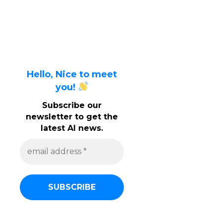
Hello, Nice to meet
you!
Subscribe our
newsletter to get the
latest AI news.
e
m
a
i
l
a
d
d
r