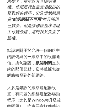
圖標上，指示沒有互聯網連
接。
使用運行並重置適配器的
疑難解答程序，它告訴我問題
是“
默認網關不可用
”並且問題
已解決。
但是該修復程序還能
工作幾分鐘，這時我又失去了
連接。
默認網關用於允許一個網絡中
的設備與另一網絡中的設備通
信。
換句話說，
默認網關
是系
統的那個節點，它將數據包從
網絡轉發到外部網絡。
大多是錯誤的網絡適配器設
置，有問題的網絡適配器驅動
程序（尤其是Windows升級後
的問題），病毒惡意軟件感染