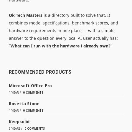
Ok Tech Masters
is a directory built to solve that. It
combines model specifications, benchmark scores, and
hardware requirements in one place — with a simple
answer to the question every local AI user actually has:
“What can I run with the hardware I already own?”
RECOMMENDED PRODUCTS
Microsoft Office Pro
1 YEAR
/
0 COMMENTS
Rosetta Stone
1 YEAR
/
0 COMMENTS
Keepsolid
6 YEARS
/
0 COMMENTS