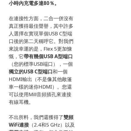
小時內充電多達80％。
在連接性方面，二合一併沒有
真正獲得最佳聲譽，其中許多
人選擇在實現單個USB C型端
口後的第二天稱呼它。對我們
來說幸運的是，Flex 5更加慷
慨，它
帶有幾個USB A型端口
（您的標準USB端口），一個
獨立的USB C型端口
和一個
HDMI輸出（不是像其他敞篷
車一樣的迷你HDMI）。您還
可以使用Mill音頻插孔來連接
有線耳機。
不出所料，我們還獲得了
雙頻
WiFi連接
（2.4和5 GHz）以​​及