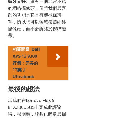
藍牙支持
。還有一個非常不錯
的網絡攝像頭，儘管我們最喜
歡的功能是它具有機械保護
罩，所以您可以輕鬆覆蓋網絡
攝像頭，而不必訴諸於鴨嘴磁
帶。
相關問題
Dell
XPS 13 9300
評價：完美的
13英寸
Ultrabook
最後的想法
當我們在Lenovo Flex 5
81X20005US上完成此評論
時，很明顯，聯想已躋身最暢