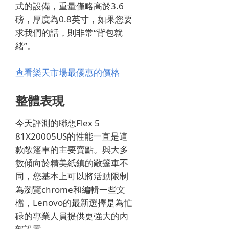
式的設備，重量僅略高於3.6
磅，厚度為0.8英寸，如果您要
求我們的話，則非常“背包就
緒”。
查看樂天市場最優惠的價格
整體表現
今天評測的聯想Flex 5
81X20005US的性能一直是這
款敞篷車的主要賣點。與大多
數傾向於精美紙鎮的敞篷車不
同，您基本上可以將活動限制
為瀏覽chrome和編輯一些文
檔，Lenovo的最新選擇是為忙
碌的專業人員提供更強大的內