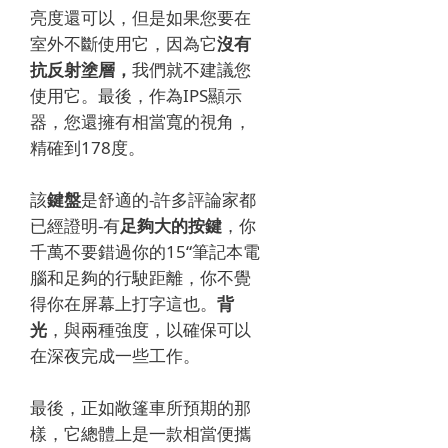
亮度還可以，但是如果您要在
室外不斷使用它，因為它
沒有
抗反射塗層，
我們就不建議您
使用它。最後，作為IPS顯示
器，您還擁有相當寬的視角，
精確到178度。
該
鍵盤
是舒適的-許多評論家都
已經證明-有
足夠大的按鍵
，你
千萬不要錯過你的15“筆記本電
腦和足夠的行駛距離，你不覺
得你在屏幕上打字這也。
背
光
，與兩種強度，以確保可以
在深夜完成一些工作。
最後，正如敞篷車所預期的那
樣，它總體上是一款相當便攜