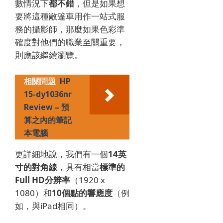
數情況下
都不錯
，但是如果想
要將這種敞篷車用作一站式服
務的攝影師，那麼如果色彩準
確度對他們的職業至關重要，
則應該繼續瀏覽。
相關問題
HP
15-dy1036nr
Review – 預
算之內的筆記
本電腦
更詳細地說，我們有一個
14英
寸的對角線
，具有相當
標準的
Full HD分辨率
（1920 x
1080）和
10個點的響應度
（例
如，與iPad相同）。