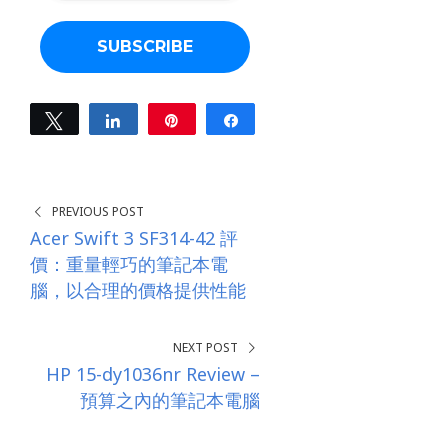
i
l
a
d
d
r
e
Tweet
Share
Pin
Share
s
0
s
SHARES
*
PREVIOUS POST
Acer Swift 3 SF314-42 評
價：重量輕巧的筆記本電
腦，以合理的價格提供性能
NEXT POST
HP 15-dy1036nr Review –
預算之內的筆記本電腦