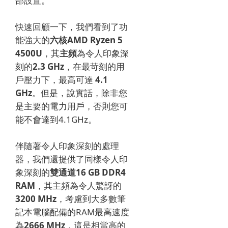
部設置。
快速回顧一下，我們看到了功
能強大的
六核AMD Ryzen 5
4500U
，其
主頻
為令人印象深
刻的
2.3 GHz
，在最苛刻的用
戶壓力下，最高可達
4.1
GHz
。但是，說實話，除非您
是主要的電力用戶，否則您可
能不會達到4.1GHz。
伴隨著令人印象深刻的處理
器，我們還提供了同樣令人印
象深刻的
雙通道16 GB DDR4
RAM
，其主頻為令人驚訝的
3200 MHz
，考慮到大多數筆
記本電腦配備的RAM最高速度
為
2666 MHz
，這是相當高的