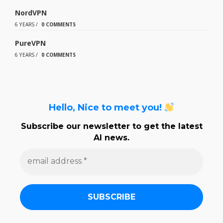
NordVPN
6 YEARS
/
0 COMMENTS
PureVPN
6 YEARS
/
0 COMMENTS
Hello, Nice to meet you!
Subscribe our newsletter to get the latest
AI news.
e
m
a
i
l
a
d
d