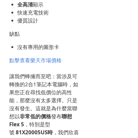
全高清
顯示
快速充電技術
優質設計
缺點
沒有專用的圖形卡
點擊查看樂天市場價格
讓我們蜂擁而至吧：當涉及可
轉換的2合1筆記本電腦時，如
果您正在尋找低價位的高性
能，那麼沒有太多選擇。只是
沒有發生。這就是為什麼當聯
想以
非常低的價格
發布
聯想
Flex 5
，特別是型
號
81X20005US時
，我們欣喜