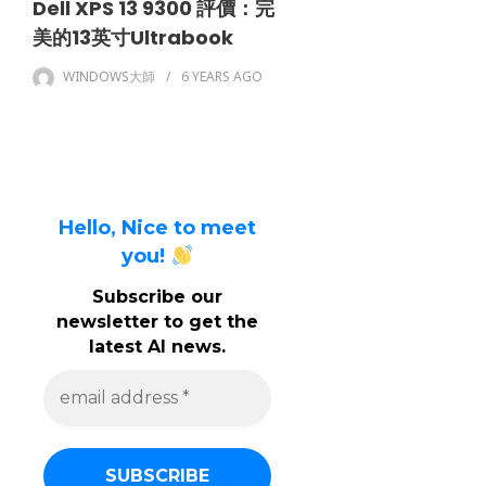
Dell XPS 13 9300 評價：完
美的13英寸Ultrabook
WINDOWS大師
6 YEARS
AGO
Hello, Nice to meet
you!
Subscribe our
newsletter to get the
latest AI news.
e
m
a
i
l
a