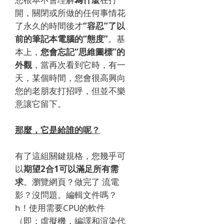
開，關閉或所做的任何事情花
了永久的時間後才
“容忍”了以
前的筆記本電腦的“態度”
。基
本上，
您會忘記“思維圖標”的
外觀
，當再次看到它時，有一
天，某個時間，您會很高興向
您的老朋友打招呼，但並不樂
意讓它留下。
那麼，它是給誰的呢？
有了這組關鍵規格，您幾乎可
以
期望2合1可以滿足所有需
求
。瀏覽網頁？做完了 流電
影？沒問題。編輯文件嗎？
h！使用需要CPU的軟件
（即：虛擬機，編譯和渲染代