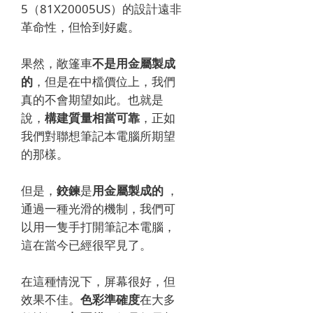
5（81X20005US）的設計遠非
革命性，但恰到好處。
果然，敞篷車
不是用金屬製成
的
，但是在中檔價位上，我們
真的不會期望如此。也就是
說，
構建質量相當可靠
，正如
我們對聯想筆記本電腦所期望
的那樣。
但是，
鉸鍊
是
用金屬製成的
，
通過一種光滑的機制，我們可
以用一隻手打開筆記本電腦，
這在當今已經很罕見了。
在這種情況下，屏幕很好，但
效果不佳。
色彩準確度
在大多