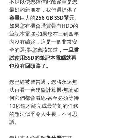
不足以使您確信此敞篷車是您
最好的新朋友，我們還提供了
容量
巨大的
256 GB SSD單元
。
如果您有機會購買帶有HDD的
筆記本電腦-如果您在三到四年
內沒有續簽，這是一個非常安
全的選擇-您應該知道，
一旦嘗
試使用SSD的筆記本電腦就再
也沒有回頭路了。
您已經被警告過，您將永遠無
法再看一台硬盤計算機-無論如
何它們都會滅絕-甚至必須等待
10秒鐘才能完成最苛刻的任務
的想法似乎令人生畏，不可思
議。
您根本不會理解
為什麼
在打