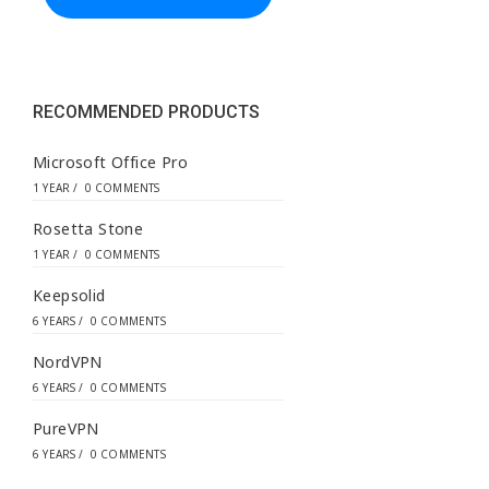
d
d
r
e
s
s
RECOMMENDED PRODUCTS
*
Microsoft Office Pro
1 YEAR
/
0 COMMENTS
Rosetta Stone
1 YEAR
/
0 COMMENTS
Keepsolid
6 YEARS
/
0 COMMENTS
NordVPN
6 YEARS
/
0 COMMENTS
PureVPN
6 YEARS
/
0 COMMENTS