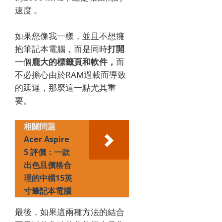
速度 。
如果您像我一樣，並且不想擁
抱筆記本電腦，而是同時
打開
一個
龐大的標籤頁和軟件，
而
不必擔心由於RAM過載而導致
的延遲，那麼這一點尤其重
要。
相關問題
Acer Aspire
5 評價：一款
出色且價格合
理的中檔15英
寸筆記本電腦
最後，如果這兩種方法的結合